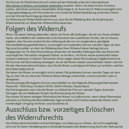
Sie können Ihr Widerrufsrecht auch online auf der Webseite unter der Internetadresse
https://www.m3dshop.com
/vertrag-widerrufen
/
ausüben. Wenn Sie diese Online-Funktion
nutzen, wird Ihnen auf einem dauerhaften Datenträger (z. B. durch eine E-Mail) unverzüglich eine
Eingangsbestätigung mit Informationen zum Inhalt der Widerrufserklärung sowie dem Datum
und der Uhrzeit ihres Eingangs übermittelt.
Zur Wahrung der Widerrufsfrist reicht es aus, dass Sie die Mitteilung über die Ausübung des
Widerrufsrechts vor Ablauf der Widerrufsfrist absenden.
Folgen des Widerrufs
Wenn Sie diesen Vertrag widerrufen, haben wir Ihnen alle Zahlungen, die wir von Ihnen erhalten
haben, einschließlich der Lieferkosten (mit Ausnahme der zusätzlichen Kosten, die sich daraus
ergeben, dass Sie eine andere Art der Lieferung als die von uns angebotene, günstigste
Standardlieferung gewählt haben), unverzüglich und spätestens binnen vierzehn Tagen ab dem
Tag zurückzuzahlen, an dem die Mitteilung über Ihren Widerruf dieses Vertrags bei uns
eingegangen ist. Für diese Rückzahlung verwenden wir dasselbe Zahlungsmittel, das Sie bei der
ursprünglichen Transaktion eingesetzt haben, es sei denn, mit Ihnen wurde ausdrücklich etwas
anderes vereinbart; in keinem Fall werden Ihnen wegen dieser Rückzahlung Entgelte berechnet.
Wir können die Rückzahlung verweigern, bis wir die Waren wieder zurückerhalten haben oder bis
Sie den Nachweis erbracht haben, dass Sie die Waren zurückgesandt haben, je nachdem, welches
der frühere Zeitpunkt ist.
Sie haben die Waren unverzüglich und in jedem Fall spätestens binnen vierzehn Tagen ab dem
Tag, an dem Sie uns über den Widerruf dieses Vertrags unterrichten, zurückzusenden oder zu
übergeben.
Rücksendungen/Rückgaben können ausschließlich an die folgende Adresse gerichtet werden:
Matern3D - M3D Shop, Postfach 110101, 32404 Minden, Deutschland.
Die Frist ist gewahrt, wenn Sie die Waren vor Ablauf der Frist von vierzehn Tagen absenden.
Sie tragen die unmittelbaren Kosten der Rücksendung der Waren.
Sie müssen für einen etwaigen Wertverlust der Waren nur aufkommen, wenn dieser Wertverlust
auf einen zur Prüfung der Beschaffenheit, Eigenschaften und Funktionsweise der Waren nicht
notwendigen Umgang mit ihnen zurückzuführen ist.
Ausschluss bzw. vorzeitiges Erlöschen
des Widerrufsrechts
Das Widerrufsrecht besteht nicht bei Verträgen zur Lieferung von Waren, die nicht vorgefertigt
sind und für deren Herstellung eine individuelle Auswahl oder Bestimmung durch den Verbraucher