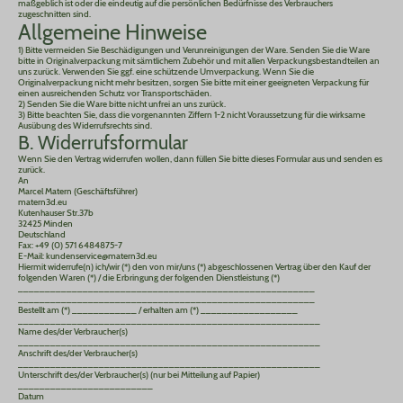
maßgeblich ist oder die eindeutig auf die persönlichen Bedürfnisse des Verbrauchers
zugeschnitten sind.
Allgemeine Hinweise
1) Bitte vermeiden Sie Beschädigungen und Verunreinigungen der Ware. Senden Sie die Ware
bitte in Originalverpackung mit sämtlichem Zubehör und mit allen Verpackungsbestandteilen an
uns zurück. Verwenden Sie ggf. eine schützende Umverpackung. Wenn Sie die
Originalverpackung nicht mehr besitzen, sorgen Sie bitte mit einer geeigneten Verpackung für
einen ausreichenden Schutz vor Transportschäden.
2) Senden Sie die Ware bitte nicht unfrei an uns zurück.
3) Bitte beachten Sie, dass die vorgenannten Ziffern 1-2 nicht Voraussetzung für die wirksame
Ausübung des Widerrufsrechts sind.
B. Widerrufsformular
Wenn Sie den Vertrag widerrufen wollen, dann füllen Sie bitte dieses Formular aus und senden es
zurück.
An
Marcel Matern (Geschäftsführer)
matern3d.eu
Kutenhauser Str.37b
32425 Minden
Deutschland
Fax: +49 (0) 571 6484875-7
E-Mail: kundenservice@matern3d.eu
Hiermit widerrufe(n) ich/wir (*) den von mir/uns (*) abgeschlossenen Vertrag über den Kauf der
folgenden Waren (*) / die Erbringung der folgenden Dienstleistung (*)
_______________________________________________________
_______________________________________________________
Bestellt am (*) ____________ / erhalten am (*) __________________
________________________________________________________
Name des/der Verbraucher(s)
________________________________________________________
Anschrift des/der Verbraucher(s)
________________________________________________________
Unterschrift des/der Verbraucher(s) (nur bei Mitteilung auf Papier)
_________________________
Datum