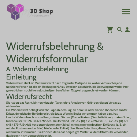
Widerrufsbelehrung &
Widerrufsformular
A. Widerrufsbelehrung
Einleitung
Verbrauchern steht ein Widerrufsrecht nach folgender Maßgabe zu, wobei Verbraucher jede
natürliche Person ist, die ein Rechtsgeschäft zu Zwecken abschließt, die überwiegend weder ihrer
gewerblichen noch ihrer selbständigen beruflichen Tätigkeit zugerechnet werden können:
Widerrufsrecht
Sie haben das Recht, binnen vierzehn Tagen ohne Angabe von Gründen diesen Vertrag zu
widerrufen.
Die Widerrufsfrist beträgt vierzehn Tage ab dem Tag, an dem Sie oder ein von Ihnen benannter
Dritter, der nicht der Beförderer ist, die letzte Ware in Besitz genommen haben bzw. hat.
Um Ihr Widerrufsrecht auszuüben, müssen Sie uns (Marcel Matern (Geschäftsführer), matern3d.eu,
Kutenhauser Str.37b, 32425 Minden, Deutschland, Tel.: +49 (0) 5 71 7896970-8, Fax: +49 (0) 571
6484875-7, E-Mail: kundenservice@matern3d.eu) mittels einer eindeutigen Erklärung (z. B. ein
mit der Post versandter Brief, Telefax oder E-Mail) über Ihren Entschluss, diesen Vertrag zu
widerrufen, informieren. Sie können dafür das beigefügte Muster-Widerrufsformular verwenden,
das jedoch nicht vorgeschrieben ist.