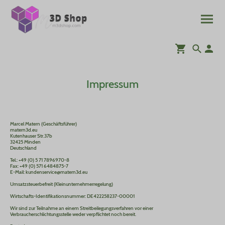
Impressum
Marcel Matern (Geschäftsführer)
matern3d.eu
Kutenhauser Str.37b
32425 Minden
Deutschland
Tel.: +49 (0) 5 71 7896970-8
Fax: +49 (0) 571 6484875-7
E-Mail: kundenservice@matern3d.eu
Umsatzsteuerbefreit (Kleinunternehmerregelung)
Wirtschafts-Identifikationsnummer: DE422258237-00001
Wir sind zur Teilnahme an einem Streitbeilegungsverfahren vor einer
Verbraucherschlichtungsstelle weder verpflichtet noch bereit.