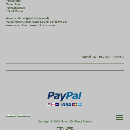
Postadresse
Matern3d.eu
Postfach 110101
32404 Minden
Verantwortlicher (geschäftsführend)
Marcel Matern, Kutenhauser Str.37b, 32425 Minden
www.matern3d.eu | www.m3dshop.com
Stand: 07.08.2026, 12:18:02
Sitemap
|
Sitemap2
Copyright © 2026 Matern3D - Druck Service